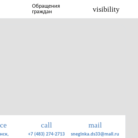
Обращения
visibility
граждан
ace
call
mail
нск,
+7 (483) 274-2713
sneginka.ds33@mail.ru