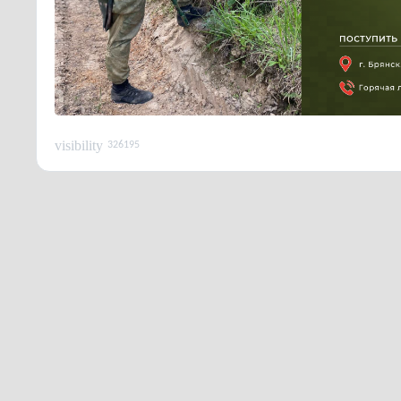
visibility
326195