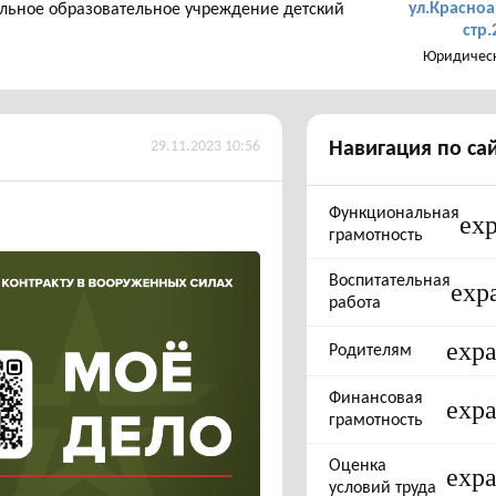
ул.Красноа
ьное образовательное учреждение детский
стр.
Юридическ
29.11.2023 10:56
Навигация по са
Функциональная
ex
грамотность
Воспитательная
exp
работа
exp
Родителям
Финансовая
exp
грамотность
Оценка
exp
условий труда