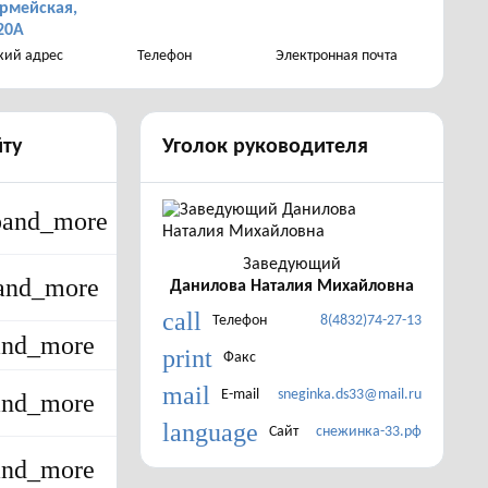
рмейская,
20А
ий адрес
Телефон
Электронная почта
йту
Уголок руководителя
pand_more
Заведующий
and_more
Данилова Наталия Михайловна
call
Телефон
8(4832)74-27-13
and_more
print
Факс
mail
E-mail
sneginka.ds33@mail.ru
and_more
language
Сайт
снежинка-33.рф
and_more