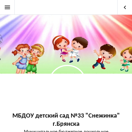
menu
keyboard_arrow_left
МБДОУ детский сад №33 "Снежинка"
г.Брянска