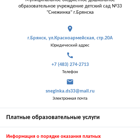
Муниципальное бюджетное дошкольное
образовательное учреждение детский сад №33
"Снежинка" г.Брянска
place
г.Брянск, ул.Красноармейская, стр.20А
Юридический адрес
call
+7 (483) 274-2713
Телефон
mail
sneginka.ds33@mail.ru
Электронная почта
Платные образовательные услуги
Информация о порядке оказания платных