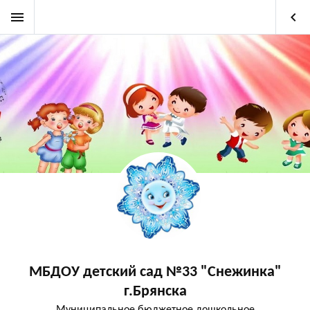
menu
keyboard_arrow_left
МБДОУ детский сад №33 "Снежинка"
г.Брянска